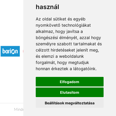
használ
1
2
→
Az oldal sütiket és egyéb
nyomkövető technológiákat
alkalmaz, hogy javítsa a
böngészési élményét, azzal hogy
Elfogadott fizetési módok
személyre szabott tartalmakat és
célzott hirdetéseket jelenít meg,
és elemzi a weboldalunk
forgalmát, hogy megtudjuk
honnan érkeztek a látogatóink.
Á.SZ.F.
Elfogadom
Impresszum
Elutasítom
Adatkezelési tájékoztató
Beállítások megváltoztatása
Minden jog fenntartva © 2026 |
+36 20 488-8362
|
www.viragkuldesbekescsaba.hu