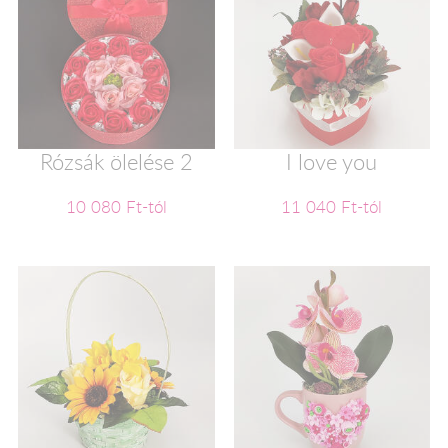
Rózsák ölelése 2
I love you
10 080 Ft-tól
11 040 Ft-tól