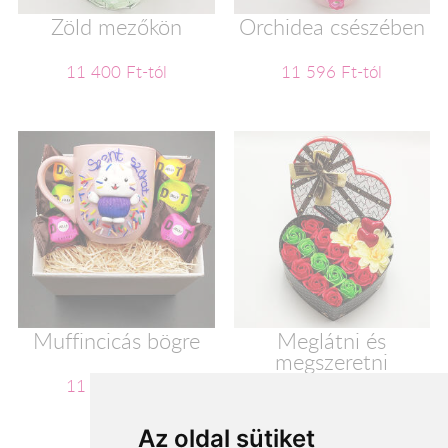
Zöld mezőkön
Orchidea csészében
11 400 Ft-tól
11 596 Ft-tól
Muffincicás bögre
Meglátni és
megszeretni
11 600 Ft-tól
11 720 Ft-tól
Az oldal sütiket