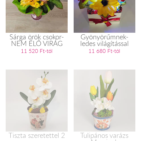
Sárga örök csokor-
Gyönyörűmnek-
NEM ÉLŐ VIRÁG
ledes világítással
11 520 Ft-tól
11 680 Ft-tól
Tiszta szeretettel 2
Tulipános varázs