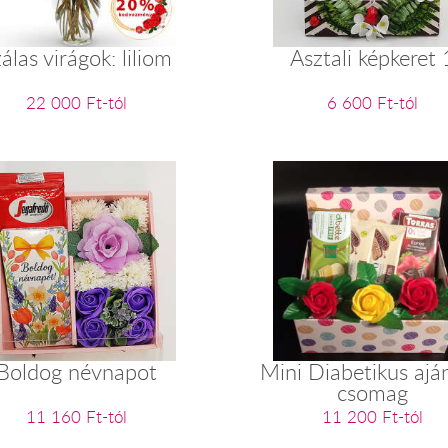
álas virágok: liliom
Asztali képkeret 
22 000 Ft-tól
6 600 Ft-tól
Boldog névnapot
Mini Diabetikus ajá
csomag
11 160 Ft-tól
11 200 Ft-tól