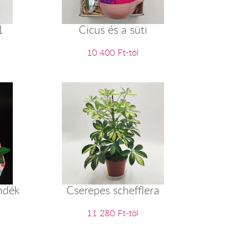
1
Cicus és a süti
10 400 Ft-tól
ndék
Cserepes schefflera
11 280 Ft-tól