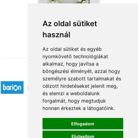
Asztali képkeret 1
Az oldal sütiket
használ
6 600 Ft-tól
Az oldal sütiket és egyéb
nyomkövető technológiákat
alkalmaz, hogy javítsa a
böngészési élményét, azzal hogy
Elfogadott fizetési módok
személyre szabott tartalmakat és
célzott hirdetéseket jelenít meg,
és elemzi a weboldalunk
forgalmát, hogy megtudjuk
honnan érkeztek a látogatóink.
Á.SZ.F.
Elfogadom
Impresszum
Elutasítom