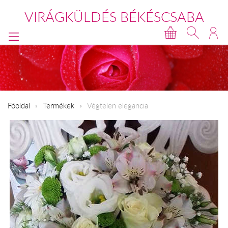
VIRÁGKÜLDÉS BÉKÉSCSABA
Főoldal
Termékek
Végtelen elegancia