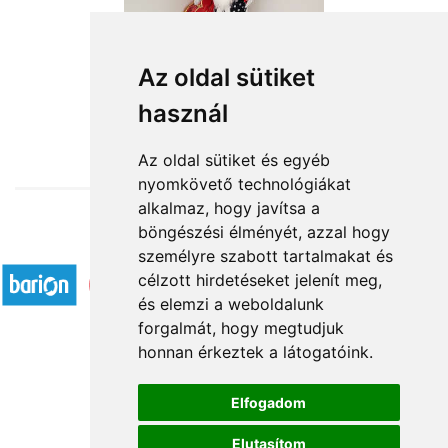
Pöttyös manó fiú
Az oldal sütiket
használ
15 360 Ft-tól
Az oldal sütiket és egyéb
nyomkövető technológiákat
alkalmaz, hogy javítsa a
böngészési élményét, azzal hogy
Elfogadott fizetési módok
személyre szabott tartalmakat és
célzott hirdetéseket jelenít meg,
és elemzi a weboldalunk
forgalmát, hogy megtudjuk
honnan érkeztek a látogatóink.
Á.SZ.F.
Elfogadom
Impresszum
Elutasítom