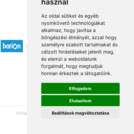
használ
Az oldal sütiket és egyéb
nyomkövető technológiákat
alkalmaz, hogy javítsa a
Elfogadott fizetési módok
böngészési élményét, azzal hogy
személyre szabott tartalmakat és
célzott hirdetéseket jelenít meg,
és elemzi a weboldalunk
forgalmát, hogy megtudjuk
honnan érkeztek a látogatóink.
Á.SZ.F.
Impresszum
Elfogadom
Adatkezelési tájékoztató
Elutasítom
Minden jog fenntartva © 2026 |
+36 20 488-8362
|
Beállítások megváltoztatása
www.viragkuldesbekescsaba.hu