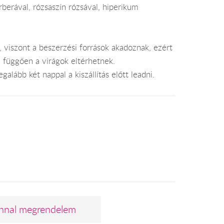
rberával, rózsaszín rózsával, hiperikum
, viszont a beszerzési források akadoznak, ezért
l függően a virágok eltérhetnek.
alább két nappal a kiszállítás előtt leadni.
nnal megrendelem