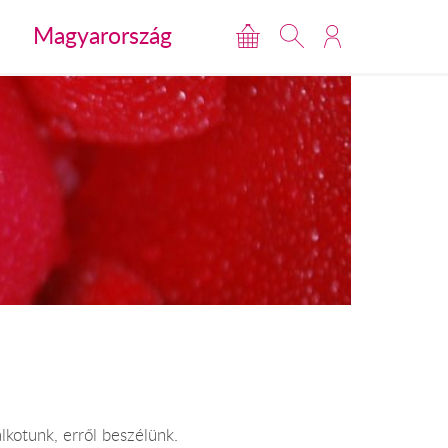
Magyarország
lkotunk, erről beszélünk.