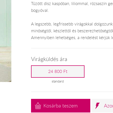
Tűzött dísz kaspóban, liliommal, rózsaszín ge
bogyóval.
A legszebb, legfrissebb virágokkal dolgozunk
minőségtől, készlettől és beszerezhetőségtő
Amennyiben lehetséges, a rendelést kérjük leg
Virágküldés ára
24 800 Ft
standard
Kosárba teszem
Azo