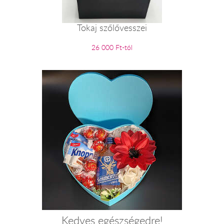
Tokaj szőlővesszei
26 000 Ft-tól
Kedves egészségedre!