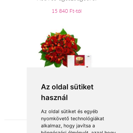
15 840 Ft-tól
Szerelmi vallomás
Az oldal sütiket
használ
47 400 Ft-tól
Az oldal sütiket és egyéb
nyomkövető technológiákat
alkalmaz, hogy javítsa a
böngészési élményét, azzal hogy