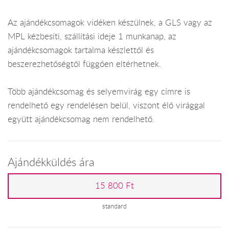
Az ajándékcsomagok vidéken készülnek, a GLS vagy az
MPL kézbesíti, szállítási ideje 1 munkanap, az
ajándékcsomagok tartalma készlettől és
beszerezhetőségtől függően eltérhetnek.
Több ajándékcsomag és selyemvirág egy címre is
rendelhető egy rendelésen belül, viszont élő virággal
együtt ajándékcsomag nem rendelhető.
Ajándékküldés ára
15 800 Ft
standard