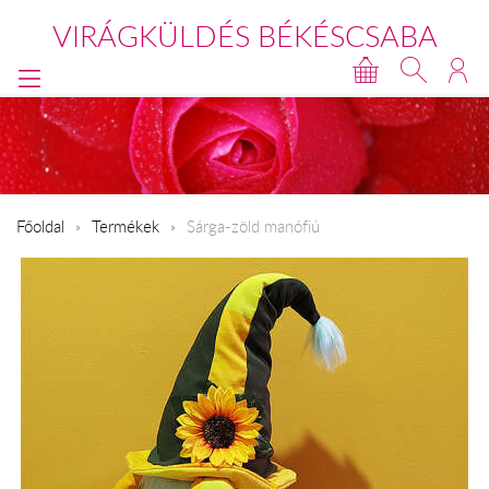
VIRÁGKÜLDÉS BÉKÉSCSABA
Főoldal
Termékek
Sárga-zöld manófiú