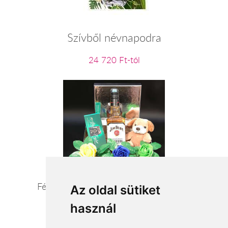
Szívből névnapodra
24 720 Ft-tól
Férfias romantika -férfi ajándék csomag
Az oldal sütiket
használ
21 600 Ft-tól