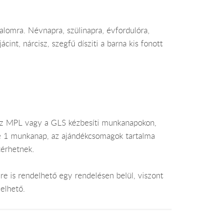
alomra. Névnapra, szülinapra, évfordulóra,
ácint, nárcisz, szegfű dísziti a barna kis fonott
az MPL vagy a GLS kézbesíti munkanapokon,
je 1 munkanap, az ajándékcsomagok tartalma
térhetnek.
e is rendelhető egy rendelésen belül, viszont
elhető.