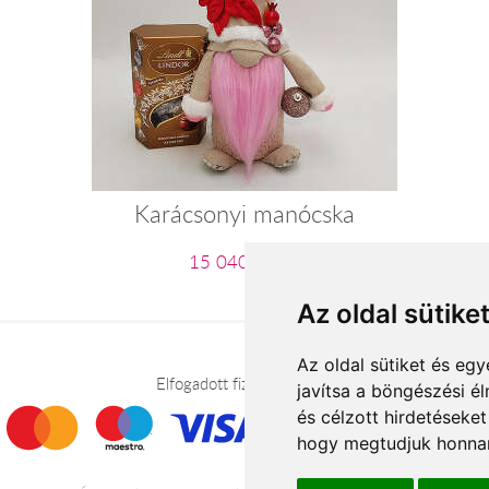
Karácsonyi manócska
15 040 Ft-tól
Az oldal sütike
Az oldal sütiket és e
Elfogadott fizetési módok
javítsa a böngészési é
és célzott hirdetéseket
hogy megtudjuk honnan