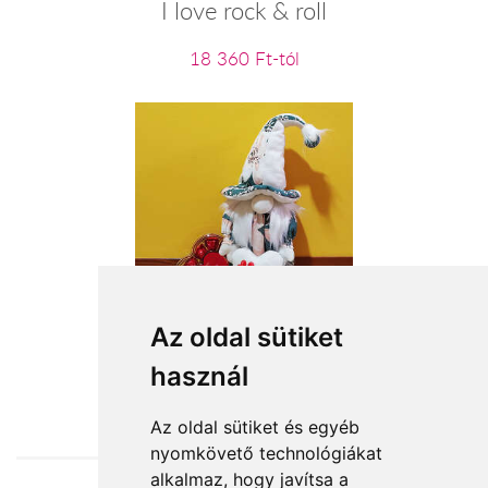
I love rock & roll
18 360 Ft-tól
Manólány ünnepi ruhában
Az oldal sütiket
használ
18 760 Ft-tól
Az oldal sütiket és egyéb
nyomkövető technológiákat
alkalmaz, hogy javítsa a