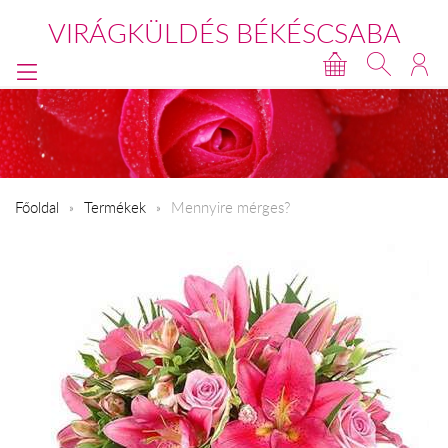
VIRÁGKÜLDÉS BÉKÉSCSABA
Főoldal
Termékek
Mennyire mérges?