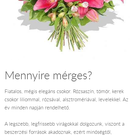
Mennyire mérges?
Fiatalos, mégis elegáns csokor. Rózsaszín, tömör, kerek
csokor liliommal, rózsával, alsztromériával, levelekkel. Az
év minden napján rendelhető.
A legszebb, legfrissebb virágokkal dolgozunk, viszont a
beszerzési források akadoznak, ezért minőségtől,