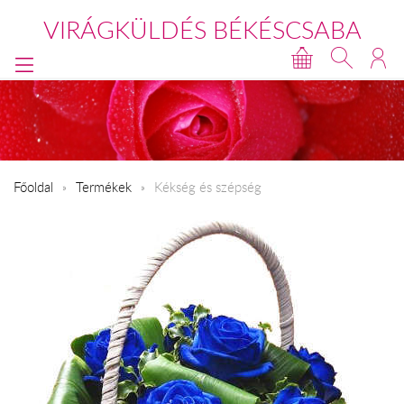
VIRÁGKÜLDÉS BÉKÉSCSABA
Főoldal
Termékek
Kékség és szépség