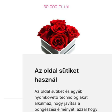
30 000 Ft-tól
Könnyedén!
Az oldal sütiket
használ
19 600 Ft-tól
Az oldal sütiket és egyéb
nyomkövető technológiákat
alkalmaz, hogy javítsa a
böngészési élményét, azzal hogy