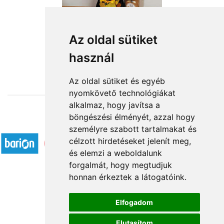
Sárga-bársonyzöld manólány
Az oldal sütiket
használ
18 360 Ft-tól
Az oldal sütiket és egyéb
nyomkövető technológiákat
alkalmaz, hogy javítsa a
böngészési élményét, azzal hogy
Elfogadott fizetési módok
személyre szabott tartalmakat és
célzott hirdetéseket jelenít meg,
és elemzi a weboldalunk
forgalmát, hogy megtudjuk
honnan érkeztek a látogatóink.
Á.SZ.F.
Elfogadom
Impresszum
Elutasítom