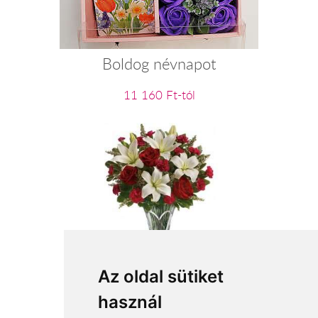
Boldog névnapot
11 160 Ft-tól
Be my Valentine
Az oldal sütiket
használ
38 640 Ft-tól