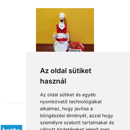
Az oldal sütiket
használ
from HUF15,760
Az oldal sütiket és egyéb
nyomkövető technológiákat
alkalmaz, hogy javítsa a
böngészési élményét, azzal hogy
Accepted payment methods
személyre szabott tartalmakat és
célzott hirdetéseket jelenít meg,