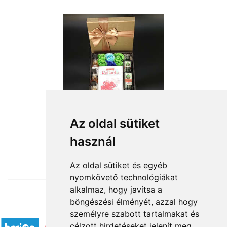
Az oldal sütiket
használ
from HUF21,600
Az oldal sütiket és egyéb
nyomkövető technológiákat
alkalmaz, hogy javítsa a
böngészési élményét, azzal hogy
Accepted payment methods
személyre szabott tartalmakat és
célzott hirdetéseket jelenít meg,