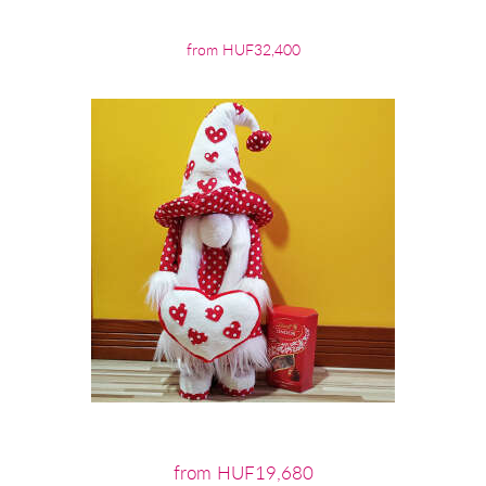
from HUF32,400
from HUF19,680