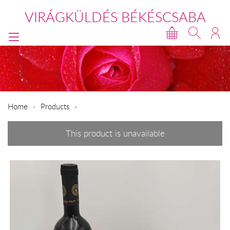
VIRÁGKÜLDÉS BÉKÉSCSABA
Home
Products
This product is unavailable