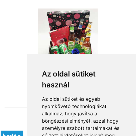
Az oldal sütiket
használ
from HUF17,000
Az oldal sütiket és egyéb
nyomkövető technológiákat
alkalmaz, hogy javítsa a
böngészési élményét, azzal hogy
Accepted payment methods
személyre szabott tartalmakat és
célzott hirdetéseket jelenít meg,