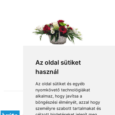
Az oldal sütiket
használ
from HUF32,760
Az oldal sütiket és egyéb
nyomkövető technológiákat
alkalmaz, hogy javítsa a
böngészési élményét, azzal hogy
Accepted payment methods
személyre szabott tartalmakat és
célzott hirdetéseket jelenít meg,