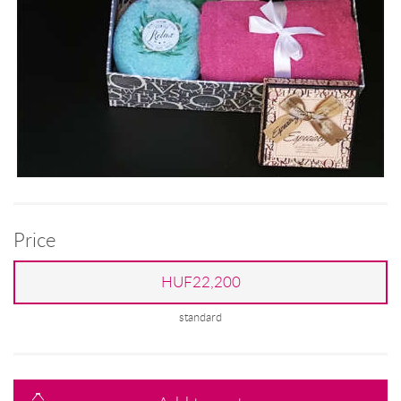
Price
HUF22,200
standard