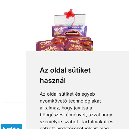
Az oldal sütiket
használ
from HUF14,000
Az oldal sütiket és egyéb
nyomkövető technológiákat
alkalmaz, hogy javítsa a
böngészési élményét, azzal hogy
Accepted payment methods
személyre szabott tartalmakat és
célzott hirdetéseket jelenít meg,