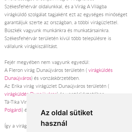
Székesfehérvár oldalunkkal, és a Virág A Világba
virágküldő szolgálat tagjaként ezt az egységes minőséget
garantáljuk szerte az országban, a többi virágüzlettel.
Büszkék vagyunk munkánkra és munkatársainkra.
Székesfehérvár területén kívül több településre is
vállalunk virágkiszállítást.
Fejér megyében nem vagyunk egyedül:
A Fleron virág Dunaújváros területén (
virágküldés
Dunaújváros
) és vonzáskörzetében.
Az Erika virág virágüzlet Dunaújváros területén (
virágküldés Dunaújváros
) és vonzáskörzetében.
Tá-Tika Virágbolt Polgárdi területén (
virágküldés
Polgárdi
) és vonzáskörzetében.
Az oldal sütiket
használ
Így a virágküldés Fejér megye városaiban és azok