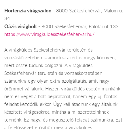
Hortenzia virágszalon
- 8000 Székesfehérvár, Malom u.
34.
Oázis virágbolt
- 8000 Székesfehérvár, Palotai út 133.
https://www.viragkuldesszekesfehervar.hu/
A virágküldés Székesfehérvár területén és
vonzáskörzetében számunkra azért is megy könnyen,
mert össze tudunk dolgozni. A virágküldés
Székesfehérvár területén és vonzáskörzetében
számunkra egy olyan extra szolgáltatás, amit nagy
örömmel vállalunk. Hiszen virágküldés esetén munkánk
nem ér véget a bolt bejáratánál, hanem egy új, fontos
feladat kezdődik ekkor. Úgy kell átadnunk egy általunk
készített virágcsokrot, mintha a mi szeretteinknek
tennénk. Ez nagy, és megtisztelő feladat számunkra. Ezt
a felelősséget erősítjük meg a virágküldés