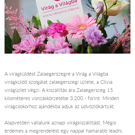
A virágküldést Zalaegerszegre a Virág a Világba
virágküldő szolgálat zalaegerszegi üzlete, a Clivia
virágüzlet végzi. A kiszállítás ára Zalaegerszeg 15
kilométeres vonzáskörzetébe 3.200.- forint. Minden
virágcsokorhoz ajándékba adjuk az üdvözlőkártyát.
Alapvetően vállalunk aznapi virágkiszállítást. Mégis
érdemes a megrendelést egy nappal hamarabb leadni,