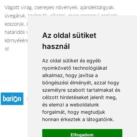
Vágott virág, cserepes növények, ajándéktárgyak,
üvegáruk, kerámiák, alkalmi, menyasszonyi csokrok,
koszorúk, kegyeleti készítmények nagy választékban,
határidős vállalással. Virág küldés Zalaegerszegre,
Az oldal sütiket
környékére és az ország egész területére, sőt külföldre
használ
is!
Az oldal sütiket és egyéb
nyomkövető technológiákat
alkalmaz, hogy javítsa a
böngészési élményét, azzal hogy
Elfogadott fizetési módok
személyre szabott tartalmakat és
célzott hirdetéseket jelenít meg,
és elemzi a weboldalunk
forgalmát, hogy megtudjuk
honnan érkeztek a látogatóink.
Á.SZ.F.
Elfogadom