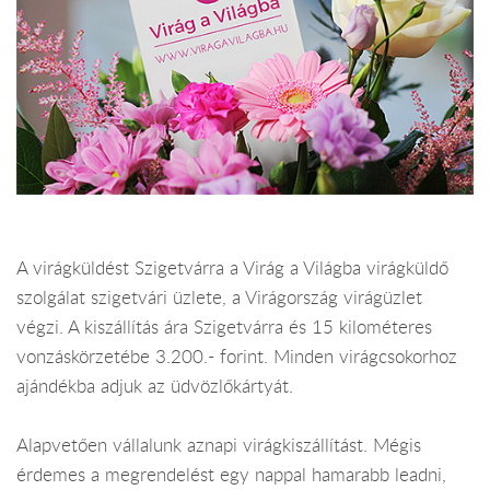
A virágküldést Szigetvárra a Virág a Világba virágküldő
szolgálat szigetvári üzlete, a Virágország virágüzlet
végzi. A kiszállítás ára Szigetvárra és 15 kilométeres
vonzáskörzetébe 3.200.- forint. Minden virágcsokorhoz
ajándékba adjuk az üdvözlőkártyát.
Alapvetően vállalunk aznapi virágkiszállítást. Mégis
érdemes a megrendelést egy nappal hamarabb leadni,