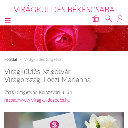
VIRÁGKÜLDÉS BÉKÉSCSABA
Főoldal
Virágküldés Szigetvár
Virágküldés Szigetvár
Virágország, Lőczi Marianna
7900 Szigetvár, Kolozsvári u. 34.
https://www.viragkuldespecs.hu