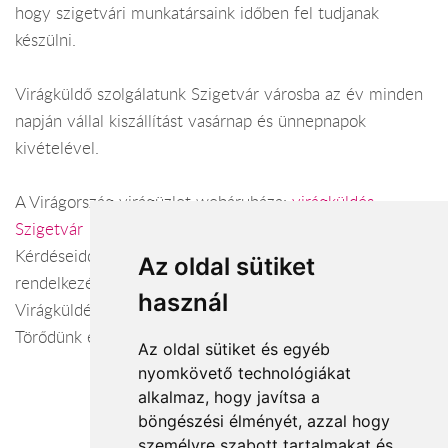
hogy szigetvári munkatársaink időben fel tudjanak
készülni.
Virágküldő szolgálatunk Szigetvár városba az év minden
napján vállal kiszállítást vasárnap és ünnepnapok
kivételével.
A Virágország virágüzlet webáruháza:
virágküldés
Szigetvár
Kérdéseiddel kapcsolatban örömmel állunk
Az oldal sütiket
rendelkezésedre.
használ
Virágküldés Szigetvár
Törődünk egymással
Az oldal sütiket és egyéb
nyomkövető technológiákat
alkalmaz, hogy javítsa a
böngészési élményét, azzal hogy
Elfogadott fizetési módok
személyre szabott tartalmakat és