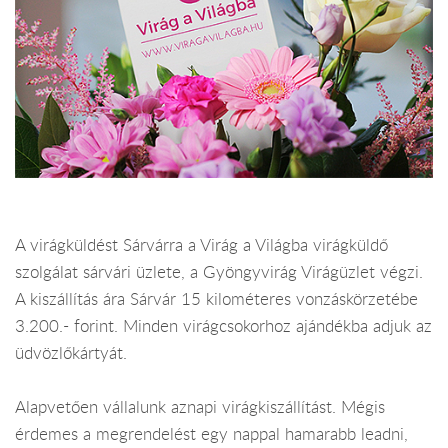
A virágküldést Sárvárra a Virág a Világba virágküldő
szolgálat sárvári üzlete, a Gyöngyvirág Virágüzlet végzi.
A kiszállítás ára Sárvár 15 kilométeres vonzáskörzetébe
3.200.- forint. Minden virágcsokorhoz ajándékba adjuk az
üdvözlőkártyát.
Alapvetően vállalunk aznapi virágkiszállítást. Mégis
érdemes a megrendelést egy nappal hamarabb leadni,