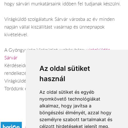
hogy sárvári munkatársaink időben fel tudjanak készülni.
Virágküldő szolgálatunk Sárvár városba az év minden
napján vállal kiszállítást vasárnap és ünnepnapok
kivételével.
A Gyöngyvirág Virágüzlet webáruháza:
virágküldés
Sárvár
Kérdéseiddel kapcsolatban örömmel állunk
Az oldal sütiket
rendelkezésedre.
használ
Virágküldés Sárvár
Törődünk egymással
Az oldal sütiket és egyéb
nyomkövető technológiákat
alkalmaz, hogy javítsa a
böngészési élményét, azzal hogy
Elfogadott fizetési módok
személyre szabott tartalmakat és
célzott hirdetéseket jelenít meg,