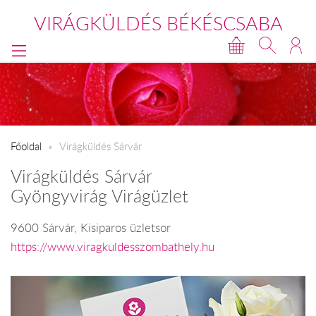
VIRÁGKÜLDÉS BÉKÉSCSABA
Főoldal
Virágküldés Sárvár
Virágküldés Sárvár
Gyöngyvirág Virágüzlet
9600 Sárvár, Kisiparos üzletsor
https://www.viragkuldesszombathely.hu