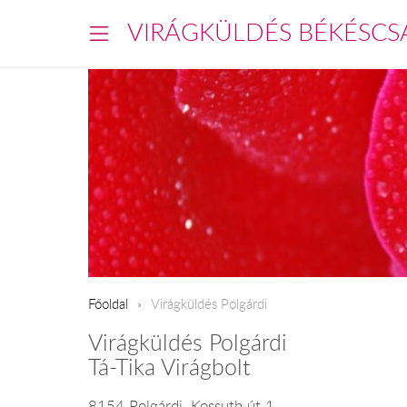
VIRÁGKÜLDÉS BÉKÉSCS
Főoldal
Virágküldés Polgárdi
Virágküldés Polgárdi
Tá-Tika Virágbolt
8154 Polgárdi, Kossuth út 1.