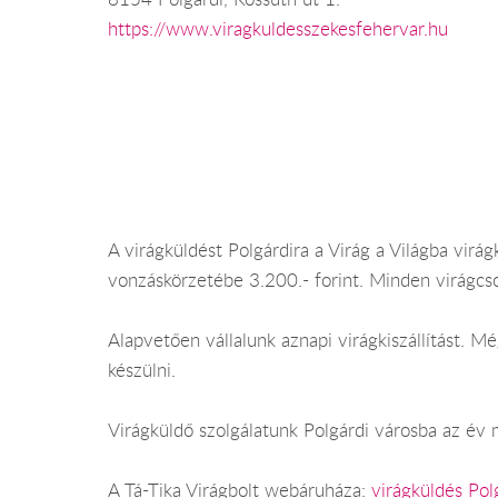
https://www.viragkuldesszekesfehervar.hu
A virágküldést Polgárdira a Virág a Világba virágk
vonzáskörzetébe 3.200.- forint. Minden virágcs
Alapvetően vállalunk aznapi virágkiszállítást. 
készülni.
Virágküldő szolgálatunk Polgárdi városba az év m
A Tá-Tika Virágbolt webáruháza:
virágküldés Pol