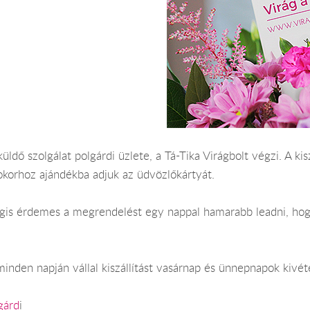
üldő szolgálat polgárdi üzlete, a Tá-Tika Virágbolt végzi. A kis
okorhoz ajándékba adjuk az üdvözlőkártyát.
Mégis érdemes a megrendelést egy nappal hamarabb leadni, hog
inden napján vállal kiszállítást vasárnap és ünnepnapok kivét
gárd
i