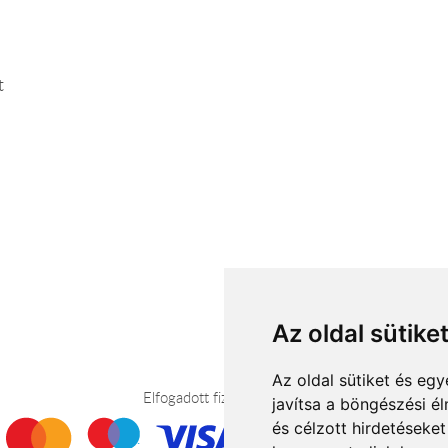
t
Az oldal sütike
Az oldal sütiket és e
Elfogadott fizetési módok
javítsa a böngészési é
és célzott hirdetéseket