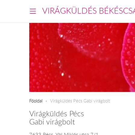
VIRÁGKÜLDÉS BÉKÉSCS
Főoldal
Virágküldés Pécs Gabi virágbolt
Virágküldés Pécs
Gabi virágbolt
7633 Pécs, Ybl Miklós utca 7/1