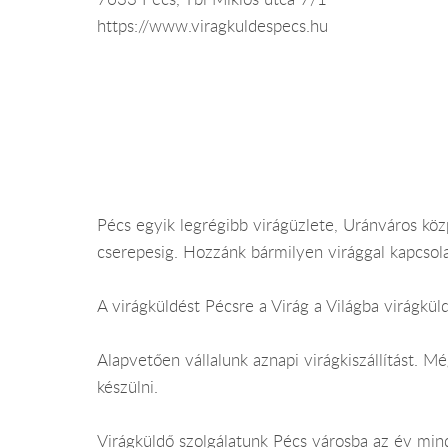
https://www.viragkuldespecs.hu
Pécs egyik legrégibb virágüzlete, Uránváros közp
cserepesig. Hozzánk bármilyen virággal kapcsolat
A virágküldést Pécsre a Virág a Világba virágküld
Alapvetően vállalunk aznapi virágkiszállítást. 
készülni.
Virágküldő szolgálatunk Pécs városba az év minde