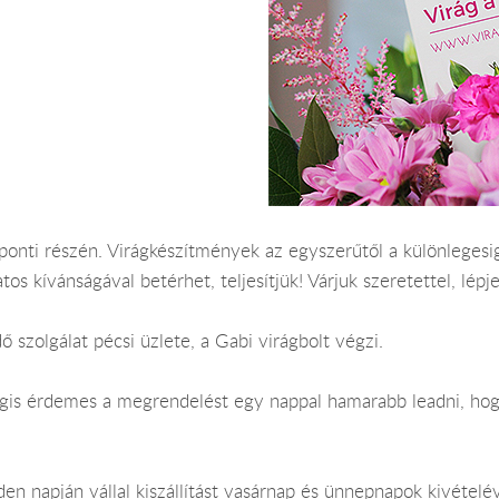
onti részén. Virágkészítmények az egyszerűtől a különlegesig,
os kívánságával betérhet, teljesítjük! Várjuk szeretettel, lépj
ő szolgálat pécsi üzlete, a Gabi virágbolt végzi.
Mégis érdemes a megrendelést egy nappal hamarabb leadni, hog
n napján vállal kiszállítást vasárnap és ünnepnapok kivételév