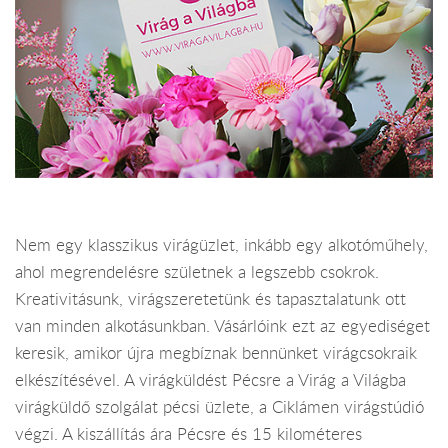
Nem egy klasszikus virágüzlet, inkább egy alkotóműhely,
ahol megrendelésre születnek a legszebb csokrok.
Kreativitásunk, virágszeretetünk és tapasztalatunk ott
van minden alkotásunkban. Vásárlóink ezt az egyediséget
keresik, amikor újra megbíznak bennünket virágcsokraik
elkészítésével. A virágküldést Pécsre a Virág a Világba
virágküldő szolgálat pécsi üzlete, a Ciklámen virágstúdió
végzi. A kiszállítás ára Pécsre és 15 kilométeres