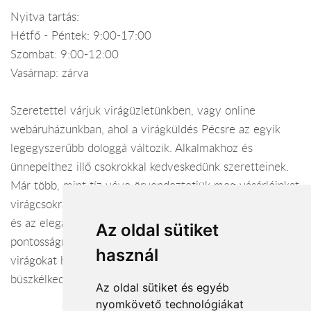
Nyitva tartás:
Hétfő - Péntek: 9:00-17:00
Szombat: 9:00-12:00
Vasárnap: zárva
Szeretettel várjuk virágüzletünkben, vagy online
webáruházunkban, ahol a virágküldés Pécsre az egyik
legegyszerűbb dologgá változik. Alkalmakhoz és
ünnepelthez illő csokrokkal kedveskedünk szeretteinek.
Már több, mint tíz véve örvendeztetjük meg vásárlóinkat
virágcsokrainkkal. Munkánkban törekszünk a harmóniára
és az eleganciára, emellett viárágküldés terén a
Az oldal sütiket
pontosságra. Kompozícióinkba csak a legfrissebb
használ
virágokat használjuk, ezért igen hosszú váza állósággal
büszkélkedhetünk. Látogasson el hozzánk, megéri!
Az oldal sütiket és egyéb
nyomkövető technológiákat