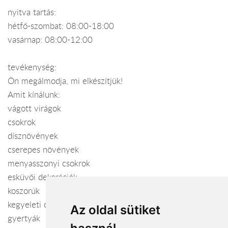
nyitva tartás:
hétfő-szombat: 08:00-18:00
vasárnap: 08:00-12:00
tevékenység:
Ön megálmodja, mi elkészítjük!
Amit kínálunk:
vágott virágok
csokrok
dísznövények
cserepes növények
menyasszonyi csokrok
esküvői dekorációk
koszorúk
kegyeleti csokrok
Az oldal sütiket
gyertyák