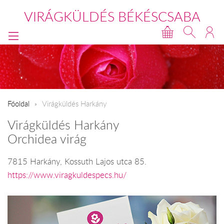
VIRÁGKÜLDÉS BÉKÉSCSABA
Főoldal
Virágküldés Harkány
Virágküldés Harkány
Orchidea virág
7815 Harkány, Kossuth Lajos utca 85.
https://www.viragkuldespecs.hu/