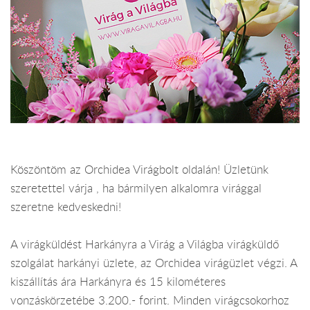
Köszöntöm az Orchidea Virágbolt oldalán! Üzletünk
szeretettel várja , ha bármilyen alkalomra virággal
szeretne kedveskedni!
A virágküldést Harkányra a Virág a Világba virágküldő
szolgálat harkányi üzlete, az Orchidea virágüzlet végzi. A
kiszállítás ára Harkányra és 15 kilométeres
vonzáskörzetébe 3.200.- forint. Minden virágcsokorhoz