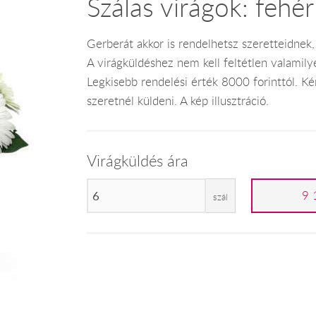
Szálas virágok: fehé
Gerberát akkor is rendelhetsz szeretteidnek,
A virágküldéshez nem kell feltétlen valamilye
Legkisebb rendelési érték 8000 forinttól. Kér
szeretnél küldeni. A kép illusztráció.
Virágküldés ára
9 
szál