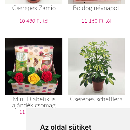
Cserepes Zamio
Boldog névnapot
10 480 Ft-tól
11 160 Ft-tól
Mini Diabetikus
Cserepes schefflera
ajándék csomag
11 200 Ft-tól
11 280 Ft-tól
Az oldal sütiket