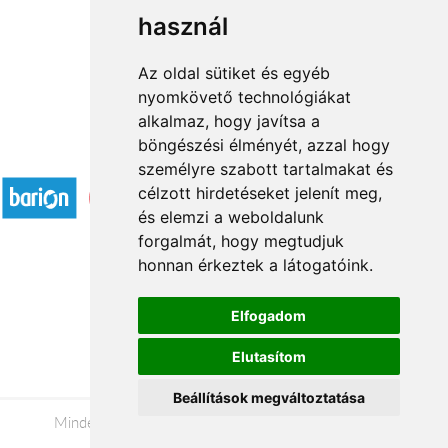
használ
1
2
3
...
22
23
→
Az oldal sütiket és egyéb
nyomkövető technológiákat
alkalmaz, hogy javítsa a
böngészési élményét, azzal hogy
Elfogadott fizetési módok
személyre szabott tartalmakat és
célzott hirdetéseket jelenít meg,
és elemzi a weboldalunk
forgalmát, hogy megtudjuk
honnan érkeztek a látogatóink.
Á.SZ.F.
Elfogadom
Impresszum
Elutasítom
Adatkezelési tájékoztató
Beállítások megváltoztatása
Minden jog fenntartva © 2026 |
+36 20 488-8362
|
www.viragkuldesbekescsaba.hu