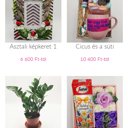
Asztali képkeret 1
Cicus és a süti
6 600 Ft-tól
10 400 Ft-tól