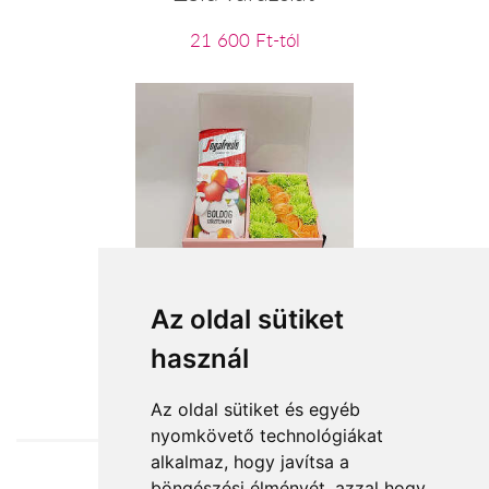
21 600 Ft-tól
Boldog születésnapot!!!
Az oldal sütiket
használ
11 520 Ft-tól
Az oldal sütiket és egyéb
nyomkövető technológiákat
alkalmaz, hogy javítsa a
böngészési élményét, azzal hogy