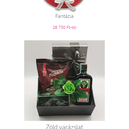
Fantázia
28 750 Ft-tól
Zöld varázslat