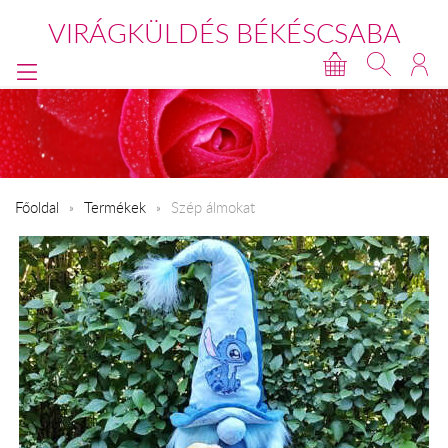
VIRÁGKÜLDÉS BÉKÉSCSABA
Főoldal
Termékek
Szép álmokat