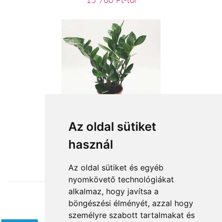
15 760 Ft-tól
Cserepes Zamio
Az oldal sütiket
használ
10 480 Ft-tól
Az oldal sütiket és egyéb
nyomkövető technológiákat
alkalmaz, hogy javítsa a
böngészési élményét, azzal hogy
Elfogadott fizetési módok
személyre szabott tartalmakat és