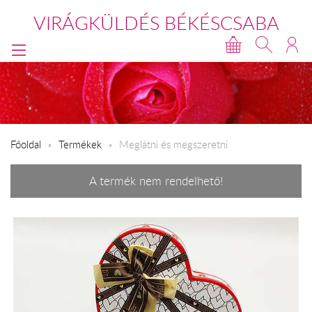
VIRÁGKÜLDÉS BÉKÉSCSABA
Főoldal
Termékek
Meglátni és megszeretni
A termék nem rendelhető!