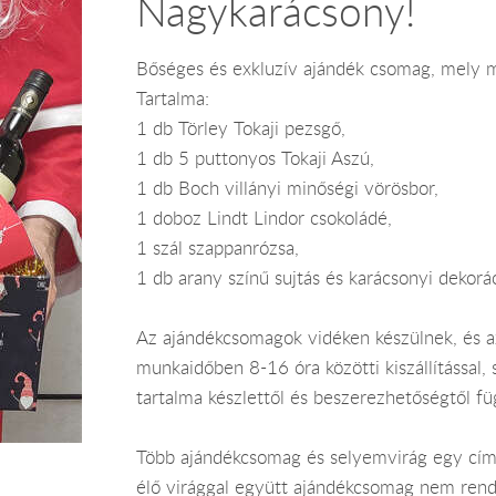
Nagykarácsony!
Bőséges és exkluzív ajándék csomag, mely mél
Tartalma:
1 db Törley Tokaji pezsgő,
1 db 5 puttonyos Tokaji Aszú,
1 db Boch villányi minőségi vörösbor,
1 doboz Lindt Lindor csokoládé,
1 szál szappanrózsa,
1 db arany színű sujtás és karácsonyi dekorá
Az ajándékcsomagok vidéken készülnek, és 
munkaidőben 8-16 óra közötti kiszállítással,
tartalma készlettől és beszerezhetőségtől f
Több ajándékcsomag és selyemvirág egy címr
élő virággal együtt ajándékcsomag nem rend