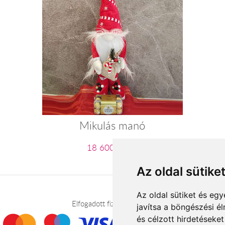
Mikulás manó
18 600 Ft-tól
Az oldal sütike
Az oldal sütiket és e
Elfogadott fizetési módok
javítsa a böngészési é
és célzott hirdetéseket