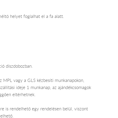
tó helyet foglalhat el a fa alatt.
ció díszdobozban.
az MPL vagy a GLS kézbesíti munkanapokon,
 szállítási ideje 1 munkanap, az ajándékcsomagok
üggően eltérhetnek.
e is rendelhető egy rendelésen belül, viszont
elhető.