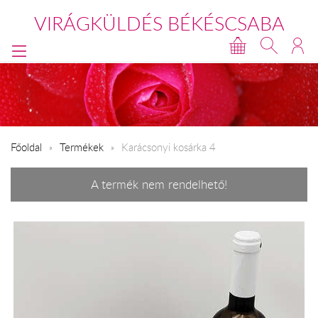
VIRÁGKÜLDÉS BÉKÉSCSABA
Főoldal
Termékek
Karácsonyi kosárka 4
A termék nem rendelhető!