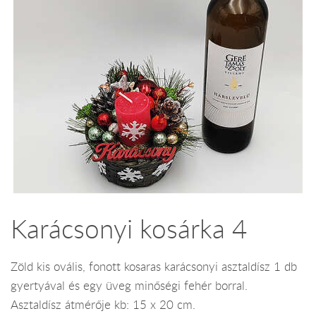
Karácsonyi kosárka 4
Zöld kis ovális, fonott kosaras karácsonyi asztaldísz 1 db
gyertyával és egy üveg minőségi fehér borral.
Asztaldísz átmérője kb: 15 x 20 cm.