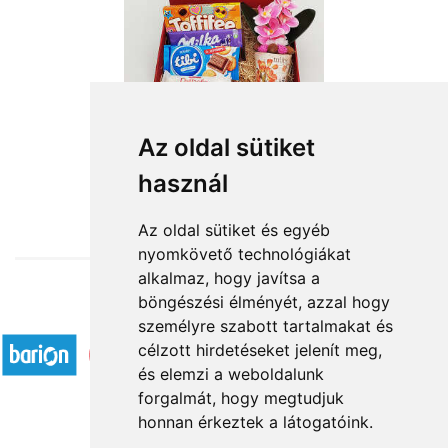
Habzsidőzsi
Az oldal sütiket
használ
16 720 Ft-tól
Az oldal sütiket és egyéb
nyomkövető technológiákat
alkalmaz, hogy javítsa a
böngészési élményét, azzal hogy
Elfogadott fizetési módok
személyre szabott tartalmakat és
célzott hirdetéseket jelenít meg,
és elemzi a weboldalunk
forgalmát, hogy megtudjuk
honnan érkeztek a látogatóink.