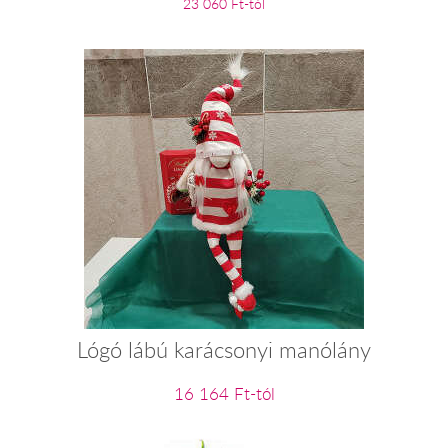
23 060 Ft-tól
Lógó lábú karácsonyi manólány
16 164 Ft-tól