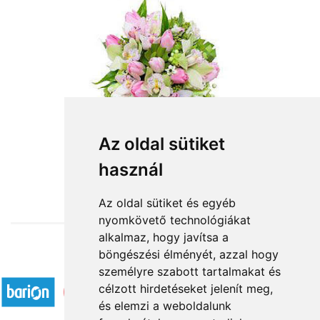
Elragadó
Az oldal sütiket
használ
30 800 Ft-tól
Az oldal sütiket és egyéb
nyomkövető technológiákat
alkalmaz, hogy javítsa a
böngészési élményét, azzal hogy
Elfogadott fizetési módok
személyre szabott tartalmakat és
célzott hirdetéseket jelenít meg,
és elemzi a weboldalunk