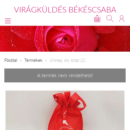
VIRÁGKÜLDÉS BÉKÉSCSABA
Főoldal
Termékek
Ünnep, oly szép (2)
A termék nem rendelhető!