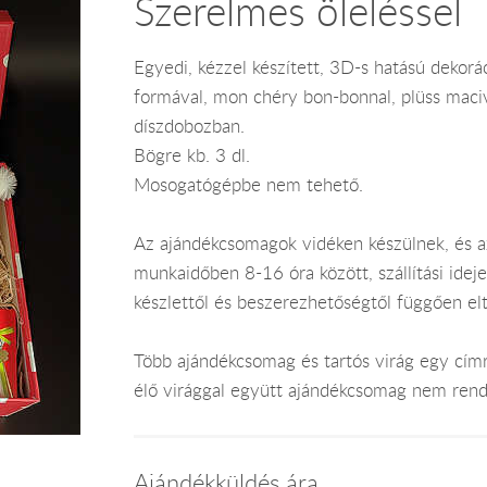
Szerelmes öleléssel
Egyedi, kézzel készített, 3D-s hatású dekorá
formával, mon chéry bon-bonnal, plüss maciva
díszdobozban.
Bögre kb. 3 dl.
Mosogatógépbe nem tehető.
Az ajándékcsomagok vidéken készülnek, és 
munkaidőben 8-16 óra között, szállítási ide
készlettől és beszerezhetőségtől függően el
Több ajándékcsomag és tartós virág egy címr
élő virággal együtt ajándékcsomag nem rend
Ajándékküldés ára