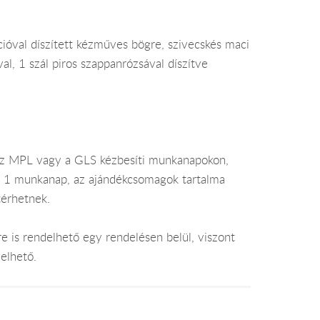
cióval díszített kézműves bögre, szivecskés maci
l, 1 szál piros szappanrózsával díszítve
az MPL vagy a GLS kézbesíti munkanapokon,
je 1 munkanap, az ajándékcsomagok tartalma
térhetnek.
e is rendelhető egy rendelésen belül, viszont
elhető.