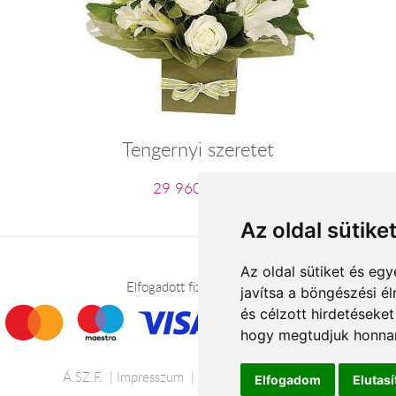
Tengernyi szeretet
29 960 Ft-tól
Az oldal sütike
Az oldal sütiket és e
Elfogadott fizetési módok
javítsa a böngészési é
és célzott hirdetéseket
hogy megtudjuk honnan
Á.SZ.F.
Impresszum
Adatkezelési tájékoztató
Elfogadom
Elutas