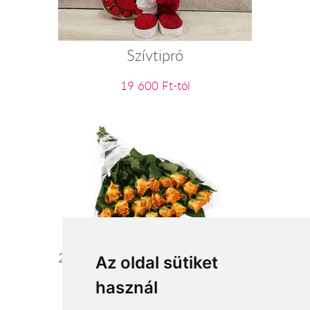
Szívtipró
19 600 Ft-tól
20 szál narancssárga rózsa kötegben
Az oldal sütiket
használ
44 000 Ft-tól