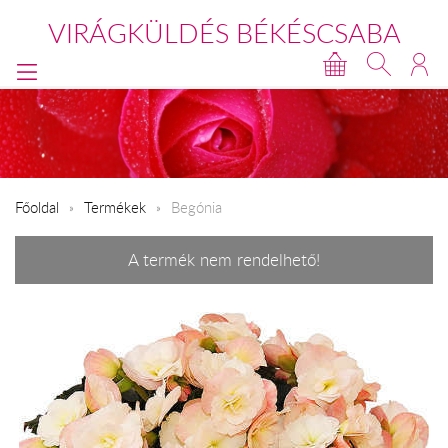
VIRÁGKÜLDÉS BÉKÉSCSABA
Főoldal
Termékek
Begónia
A termék nem rendelhető!