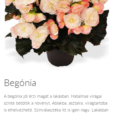
Begónia
A begónia jól érzi magát a lakásban. Hatalmas virágai
szinte betöltik a növényt. Ablakba, asztalra, virágtartóba
is elhelyezhető. Színválasztéka itt is igen nagy. Lakásban