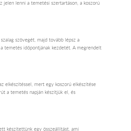
 jelen lenni a temetési szertartáson, a koszorú
a szalag szövegét, majd tovább lépsz a
e a temetés időpontjának kezdetét. A megrendelt
az elkészítéssel, mert egy koszorú elkészítése
út a temetés napján készítjük el, és
t készítettünk egy összeállítást, ami