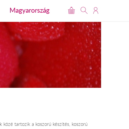
Magyarország
közé tartozik a koszorú készítés, koszorú