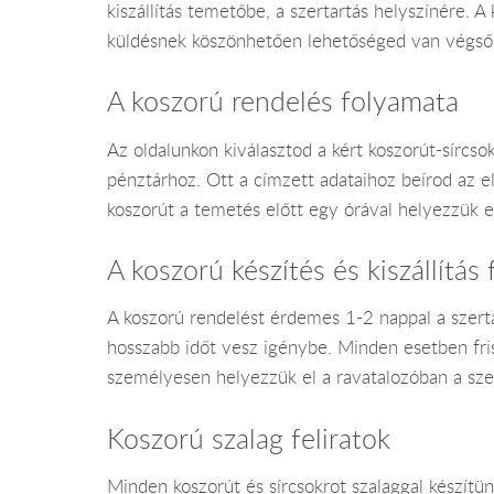
kiszállítás temetőbe, a szertartás helyszínére. 
küldésnek köszönhetően lehetőséged van végső 
A koszorú rendelés folyamata
Az oldalunkon kiválasztod a kért koszorút-sírcs
pénztárhoz. Ott a címzett adataihoz beírod az 
koszorút a temetés előtt egy órával helyezzük e
A koszorú készítés és kiszállítás
A koszorú rendelést érdemes 1-2 nappal a szertar
hosszabb időt vesz igénybe. Minden esetben fris
személyesen helyezzük el a ravatalozóban a szer
Koszorú szalag feliratok
Minden koszorút és sírcsokrot szalaggal készítü