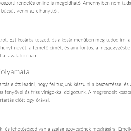
A koszorú rendelés online is megoldható. Amennyiben nem tudsz
búcsút venni az elhunyttól.
okrot. Ezt kosárba teszed, és a kosár menüben meg tudod írni 
elhunyt nevét, a temető címét, és ami fontos, a megjegyzésb
l a ravatalozóban.
 folyamata
tás előtt leadni, hogy fel tudjunk készülni a beszerzéssel és 
s fenyővel és friss virágokkal dolgozunk. A megrendelt koszor
tartás előtt egy órával.
nk, és lehetőséged van a szalag szövegének megírására. Emellet