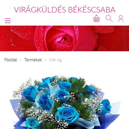
VIRÁGKÜLDÉS BÉKÉSCSABA
Főoldal
Termékek
Kék ég