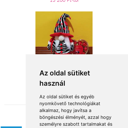
13 200 Ft-tól
Manólány zebramintás ruhában
Az oldal sütiket
használ
16 360 Ft-tól
Az oldal sütiket és egyéb
nyomkövető technológiákat
alkalmaz, hogy javítsa a
böngészési élményét, azzal hogy
Elfogadott fizetési módok
személyre szabott tartalmakat és