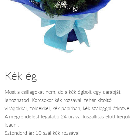
Kék ég
Most a csillagokat nem, de a kék égbolt egy darabját
lehozhatod. Körcsokor kék rózsával, fehér kitöltő
virágokkal, zöldekkel, kék papírban, kék szalaggal átkötve
A megrendelést legalább 24 órával kiszállítás előtt kérjük
leadni.
Sztenderd ár: 10 szál kék rózsával