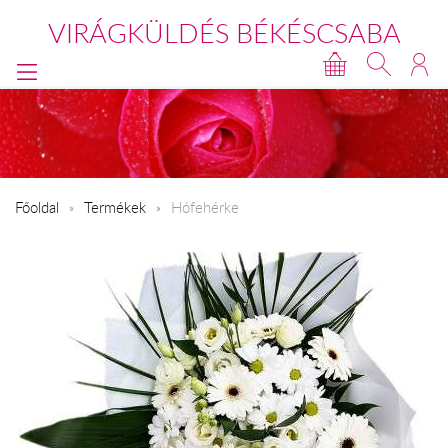
VIRÁGKÜLDÉS BÉKÉSCSABA
Főoldal
Termékek
Hófehérke