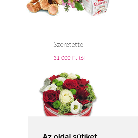
Szeretettel
31 000 Ft-tól
Fantázia
Az oldal sütiket