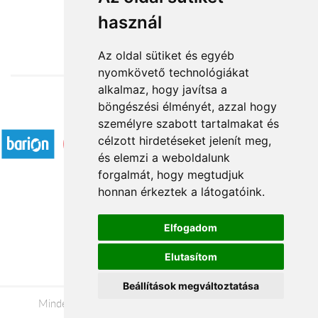
használ
28 750 Ft-tól
Az oldal sütiket és egyéb
nyomkövető technológiákat
alkalmaz, hogy javítsa a
böngészési élményét, azzal hogy
Elfogadott fizetési módok
személyre szabott tartalmakat és
célzott hirdetéseket jelenít meg,
és elemzi a weboldalunk
forgalmát, hogy megtudjuk
honnan érkeztek a látogatóink.
Á.SZ.F.
Elfogadom
Impresszum
Elutasítom
Adatkezelési tájékoztató
Beállítások megváltoztatása
Minden jog fenntartva © 2026 |
+36 20 488-8362
|