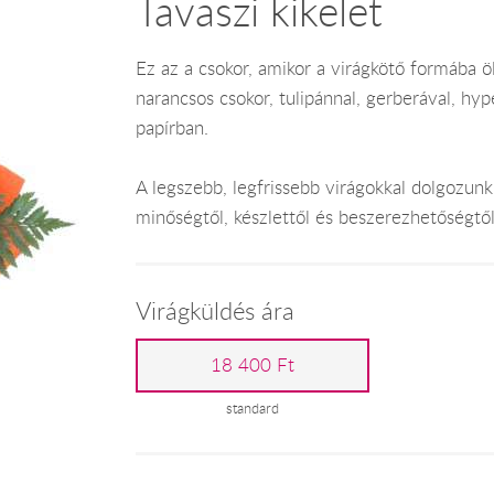
Tavaszi kikelet
Ez az a csokor, amikor a virágkötő formába öl
narancsos csokor, tulipánnal, gerberával, hy
papírban.
A legszebb, legfrissebb virágokkal dolgozunk
minőségtől, készlettől és beszerezhetőségtő
Virágküldés ára
18 400 Ft
standard