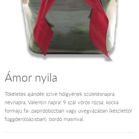
Ámor nyila
Tökéletes ajándék szíve hölgyének születésnapra,
névnapra, Valentin napra! 9 szál vörös rózsa, kocka
formájú fa- papírdobozban vagy üvegvázában (készlettől
függően)(oázisban), bordó masnival.