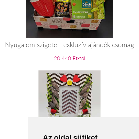
Nyugalom szigete - exkluzív ajándék csomag
20 440 Ft-tól
Asztali képkeret 1
Az oldal sütiket