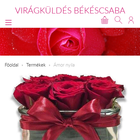
VIRÁGKÜLDÉS BÉKÉSCSABA
Főoldal
Termékek
Ámor nyila