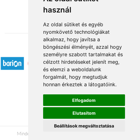
használ
6 600 Ft-tól
Az oldal sütiket és egyéb
nyomkövető technológiákat
alkalmaz, hogy javítsa a
böngészési élményét, azzal hogy
Elfogadott fizetési módok
személyre szabott tartalmakat és
célzott hirdetéseket jelenít meg,
és elemzi a weboldalunk
forgalmát, hogy megtudjuk
honnan érkeztek a látogatóink.
Á.SZ.F.
Elfogadom
Impresszum
Elutasítom
Adatkezelési tájékoztató
Beállítások megváltoztatása
Minden jog fenntartva © 2026 |
+36 20 488-8362
|