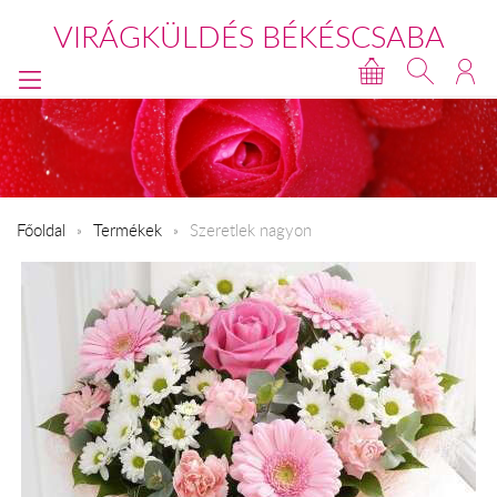
VIRÁGKÜLDÉS BÉKÉSCSABA
Főoldal
Termékek
Szeretlek nagyon