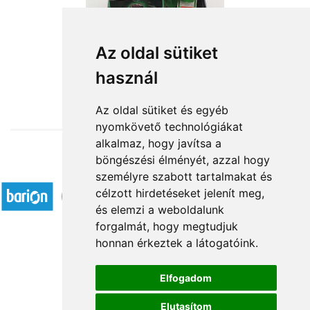
Zöld varázslat
Az oldal sütiket
használ
21 600 Ft-tól
Az oldal sütiket és egyéb
nyomkövető technológiákat
alkalmaz, hogy javítsa a
böngészési élményét, azzal hogy
Elfogadott fizetési módok
személyre szabott tartalmakat és
célzott hirdetéseket jelenít meg,
és elemzi a weboldalunk
forgalmát, hogy megtudjuk
honnan érkeztek a látogatóink.
Á.SZ.F.
Elfogadom
Impresszum
Elutasítom