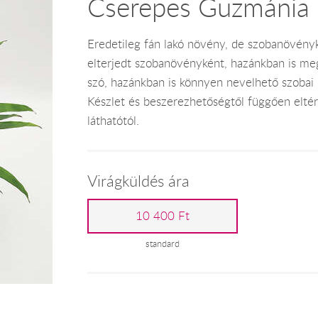
Cserepes Guzmánia
Eredetileg fán lakó növény, de szobanövényk
elterjedt szobanövényként, hazánkban is meg
szó, hazánkban is könnyen nevelhető szobai
Készlet és beszerezhetőségtől függően eltérh
láthatótól.
Virágküldés ára
10 400 Ft
standard