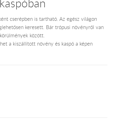
 kaspóban
ént cserépben is tartható. Az egész világon
lehetősen keresett. Bár trópusi növényről van
 körülmények között.
et a kiszállított növény és kaspó a képen