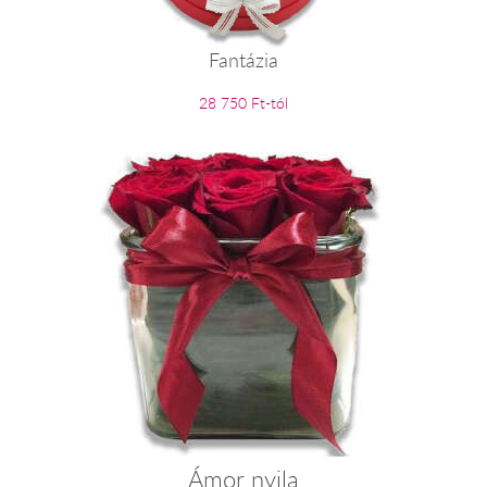
Fantázia
28 750 Ft-tól
Ámor nyila