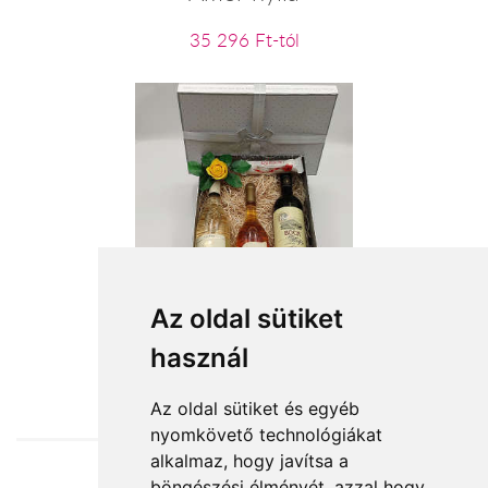
35 296 Ft-tól
A dobogó csúcsán
Az oldal sütiket
használ
26 320 Ft-tól
Az oldal sütiket és egyéb
nyomkövető technológiákat
alkalmaz, hogy javítsa a
böngészési élményét, azzal hogy