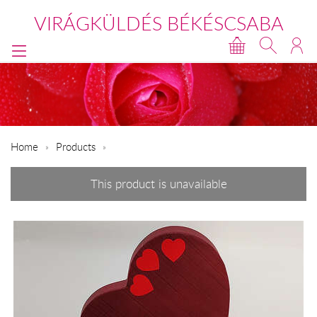
VIRÁGKÜLDÉS BÉKÉSCSABA
Home
Products
This product is unavailable