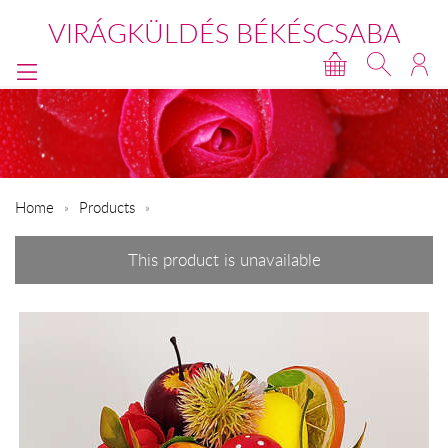
VIRÁGKÜLDÉS BÉKÉSCSABA
Home
Products
This product is unavailable