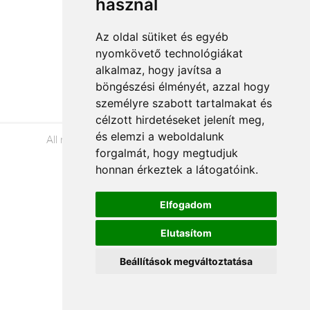
használ
Az oldal sütiket és egyéb
nyomkövető technológiákat
Á.SZ.F.
alkalmaz, hogy javítsa a
Impresszum
böngészési élményét, azzal hogy
Adatkezelési tájékoztató
személyre szabott tartalmakat és
célzott hirdetéseket jelenít meg,
és elemzi a weboldalunk
All rights reserved © 2026 |
+36 20 488-8362
|
forgalmát, hogy megtudjuk
www.viragkuldesbekescsaba.hu
honnan érkeztek a látogatóink.
Elfogadom
Elutasítom
Beállítások megváltoztatása