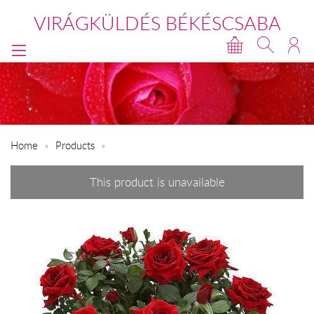
VIRÁGKÜLDÉS BÉKÉSCSABA
Home
Products
This product is unavailable