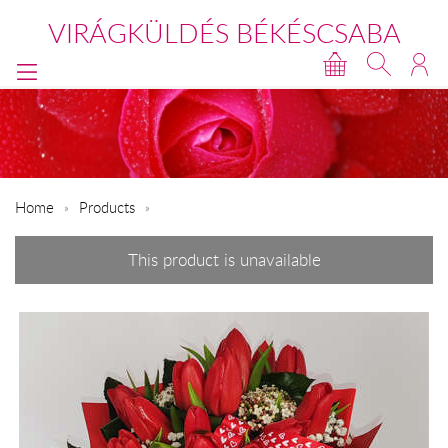
VIRÁGKÜLDÉS BÉKÉSCSABA
Home
Products
This product is unavailable