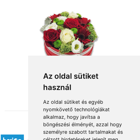
Az oldal sütiket
használ
from HUF28,750
Az oldal sütiket és egyéb
nyomkövető technológiákat
alkalmaz, hogy javítsa a
böngészési élményét, azzal hogy
Accepted payment methods
személyre szabott tartalmakat és
célzott hirdetéseket jelenít meg,